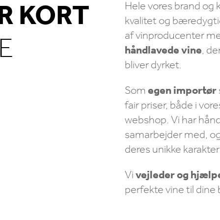
OR KORT
Hele vores brand og k
kvalitet og bæredygti
af vinproducenter me
KE
håndlavede vine
, de
bliver dyrket.
Som
egen importør
fair priser, både i vor
webshop
. Vi har hå
samarbejder med, og v
deres unikke karakter
Vi
vejleder og hjælp
perfekte vine til dine