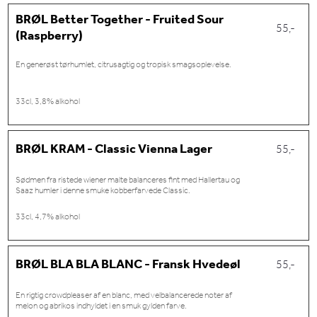
BRØL Better Together - Fruited Sour
55,-
(Raspberry)
En generøst tørhumlet, citrusagtig og tropisk smagsoplevelse.
33cl, 3,8% alkohol
BRØL KRAM - Classic Vienna Lager
55,-
Sødmen fra ristede wiener malte balanceres fint med Hallertau og
Saaz humler i denne smuke kobberfarvede Classic.
33cl, 4,7% alkohol
BRØL BLA BLA BLANC - Fransk Hvedeøl
55,-
En rigtig crowdpleaser af en blanc, med velbalancerede noter af
melon og abrikos indhyldet i en smuk gylden farve.