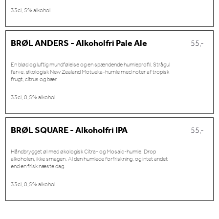
33cl, 5% alkohol
BRØL ANDERS - Alkoholfri Pale Ale
55,-
En blød og luftig mundfølelse og en spændende humleprofil. Strågul
farve, økologisk New Zealand Motueka-humle med noter af tropisk
frugt, citrus og bær.
33cl, 0,5% alkohol
BRØL SQUARE - Alkoholfri IPA
55,-
Håndbrygget øl med økologisk Citra- og Mosaic-humle. Drop
alkoholen, ikke smagen. Al den humlede forfriskning, og intet andet
end en frisk næste dag.
33cl, 0,5% alkohol