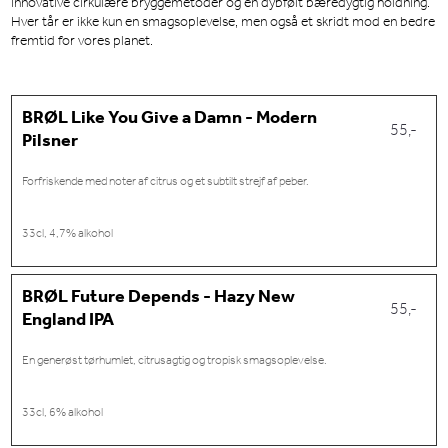
innovative cirkulære bryggemetoder og en dybfølt bæredygtig holdning.
Hver tår er ikke kun en smagsoplevelse, men også et skridt mod en bedre
fremtid for vores planet.
BRØL Like You Give a Damn - Modern
55,-
Pilsner
Forfriskende med noter af citrus og et subtilt strejf af peber.
33cl, 4,7% alkohol
BRØL Future Depends - Hazy New
55,-
England IPA
En generøst tørhumlet, citrusagtig og tropisk smagsoplevelse.
33cl, 6% alkohol