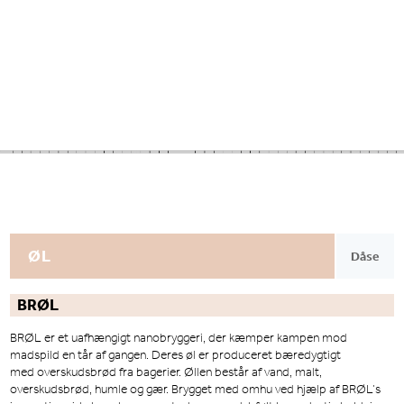
ØL
Dåse
BRØL
BRØL
er et uafhængigt nanobryggeri, der kæmper kampen mod
madspild en tår af gangen. Deres øl er produceret bæredygtigt
med overskudsbrød fra bagerier. Øllen består af vand, malt,
overskudsbrød, humle og gær. Brygget med omhu ved hjælp af BRØL’s