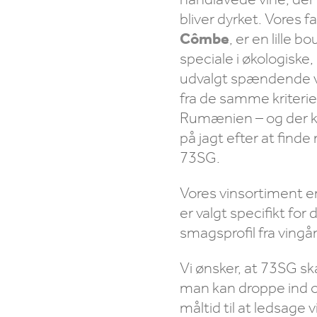
bliver dyrket. Vores f
Cômbe
, er en lille 
speciale i økologiske,
udvalgt spændende vi
fra de samme kriterier
Rumænien – og der kom
på jagt efter at finde
73SG.
Vores vinsortiment er 
er valgt specifikt for
smagsprofil fra vingår
Vi ønsker, at 73SG sk
man kan droppe ind og 
måltid til at ledsag