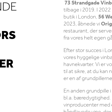
NDE
73 Strandgade Vinb
tilbage i 2019. I 2022
butik i London,
56 We
2023, åbnede vi
Orig
restaurant, der serve
ØRS
fra vores helt egen går
Efter stor succes i Lo
vores hyggelige vinba
ER
havnekvarter. Vi er v
til at sikre, at du kan 
er en af grundpillern
En anden grundpille i
bl.a. bæredygtighed. 
esom…?
vinproducenter med e
håndlavede vine, der 