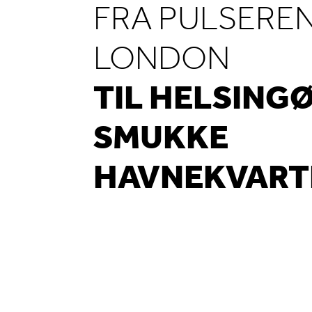
FRA PULSERE
LONDON
TIL HELSING
SMUKKE
HAVNEKVART
En dag uden vin, er lig
Vi har ingen ide!