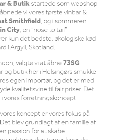
ar & Butik
startede som webshop
 åbnede vi vores første vinbar &
st Smithfield
, og i sommeren
in City
, en “nose to tail”
rer kun det bedste, økologiske kød
d i Argyll, Skotland.
ndon, valgte vi at åbne
73SG
–
r og butik her i Helsingørs smukke
ores egen importør, og det er med
nyde kvalitetsvine til fair priser. Det
e i vores forretningskoncept.
 vores koncept er vores fokus på
Det blev grundlagt af en familie af
n passion for at skabe
respekterer den terroir, hvor de