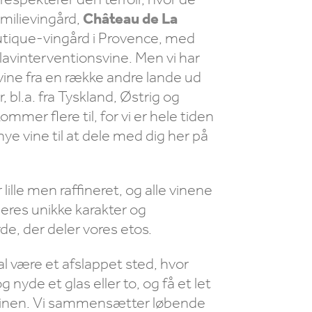
amilievingård,
Château de La
boutique-vingård i Provence, med
 lavinterventionsvine. Men vi har
ne fra en række andre lande ud
, bl.a. fra Tyskland, Østrig og
mer flere til, for vi er hele tiden
 nye vine til at dele med dig her på
lille men raffineret, og alle vinene
 deres unikke karakter og
de, der deler vores etos.
al være et afslappet sted, hvor
nyde et glas eller to, og få et let
e vinen. Vi sammensætter løbende